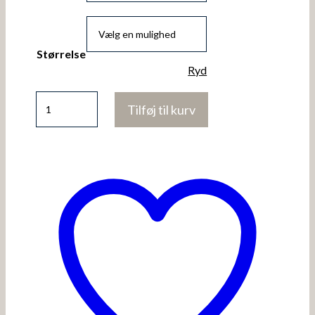
Størrelse
Ryd
Esme-
Tilføj til kurv
S.Dr
antal