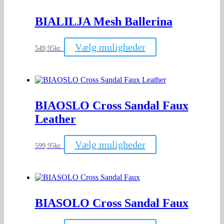
Mulighederne
kan
BIALILJA Mesh Ballerina
vælges
på
varesiden
Dette
Vælg muligheder
549,95
kr.
vare
har
flere
varianter.
Mulighederne
kan
BIAOSLO Cross Sandal Faux
vælges
på
Leather
varesiden
Dette
Vælg muligheder
599,95
kr.
vare
har
flere
varianter.
Mulighederne
kan
BIASOLO Cross Sandal Faux
vælges
på
varesiden
Dette