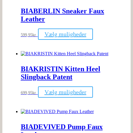
Mulighederne
kan
BIABERLIN Sneaker Faux
vælges
på
Leather
varesiden
Dette
Vælg muligheder
599,95
kr.
vare
har
flere
varianter.
Mulighederne
kan
BIAKRISTIN Kitten Heel
vælges
på
Slingback Patent
varesiden
Dette
Vælg muligheder
699,95
kr.
vare
har
flere
varianter.
Mulighederne
kan
BIADEVIVED Pump Faux
vælges
på