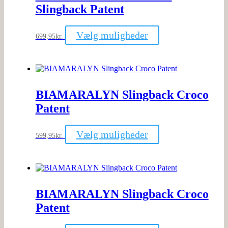
Slingback Patent
Dette
Vælg muligheder
699,95
kr.
vare
har
flere
varianter.
Mulighederne
kan
BIAMARALYN Slingback Croco
vælges
på
Patent
varesiden
Dette
Vælg muligheder
599,95
kr.
vare
har
flere
varianter.
Mulighederne
kan
BIAMARALYN Slingback Croco
vælges
på
Patent
varesiden