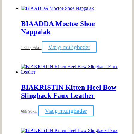
flere
varianter.
Mulighederne
kan
BIAADDA Moctoe Shoe
vælges
på
Nappalak
varesiden
Dette
Vælg muligheder
1.099,95
kr.
vare
har
flere
varianter.
Mulighederne
kan
vælges
BIAKRISTIN Kitten Heel Bow
på
varesiden
Slingback Faux Leather
Dette
Vælg muligheder
699,95
kr.
vare
har
flere
varianter.