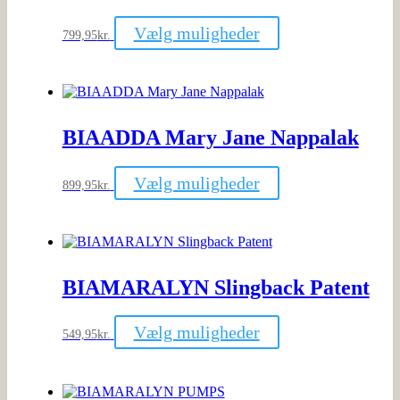
Dette
Vælg muligheder
799,95
kr.
vare
har
flere
varianter.
Mulighederne
kan
BIAADDA Mary Jane Nappalak
vælges
på
varesiden
Dette
Vælg muligheder
899,95
kr.
vare
har
flere
varianter.
Mulighederne
kan
BIAMARALYN Slingback Patent
vælges
på
varesiden
Dette
Vælg muligheder
549,95
kr.
vare
har
flere
varianter.