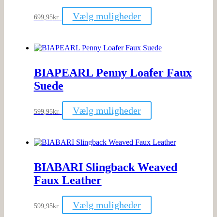
Dette
Vælg muligheder
699,95
kr.
vare
har
flere
varianter.
Mulighederne
kan
BIAPEARL Penny Loafer Faux
vælges
på
Suede
varesiden
Dette
Vælg muligheder
599,95
kr.
vare
har
flere
varianter.
Mulighederne
kan
BIABARI Slingback Weaved
vælges
på
Faux Leather
varesiden
Dette
Vælg muligheder
599,95
kr.
vare