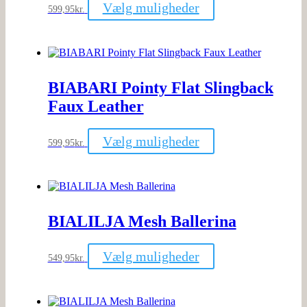
Dette
Vælg muligheder
599,95
kr.
vare
har
flere
varianter.
Mulighederne
kan
BIABARI Pointy Flat Slingback
vælges
på
Faux Leather
varesiden
Dette
Vælg muligheder
599,95
kr.
vare
har
flere
varianter.
Mulighederne
kan
BIALILJA Mesh Ballerina
vælges
på
varesiden
Dette
Vælg muligheder
549,95
kr.
vare
har
flere
varianter.