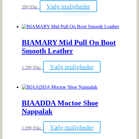
varesiden
Dette
Vælg muligheder
599,95
kr.
vare
har
flere
varianter.
Mulighederne
kan
BIAMARY Mid Pull On Boot
vælges
på
Smooth Leather
varesiden
Dette
Vælg muligheder
1.399,95
kr.
vare
har
flere
varianter.
Mulighederne
kan
BIAADDA Moctoe Shoe
vælges
på
Nappalak
varesiden
Dette
Vælg muligheder
1.099,95
kr.
vare
har