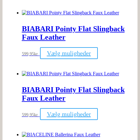
har
flere
varianter.
Mulighederne
kan
BIABARI Pointy Flat Slingback
vælges
på
Faux Leather
varesiden
Dette
Vælg muligheder
599,95
kr.
vare
har
flere
varianter.
Mulighederne
kan
BIABARI Pointy Flat Slingback
vælges
på
Faux Leather
varesiden
Dette
Vælg muligheder
599,95
kr.
vare
har
flere
varianter.
Mulighederne