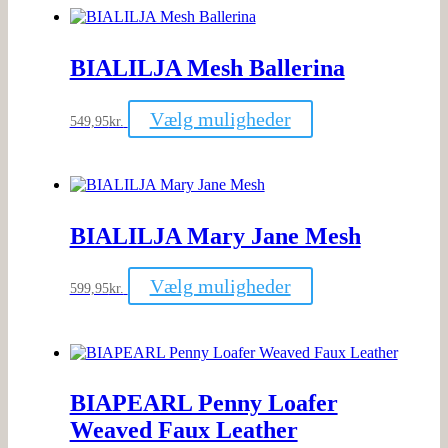
varianter.
Mulighederne
kan
BIALILJA Mesh Ballerina
vælges
på
varesiden
Dette
Vælg muligheder
549,95
kr.
vare
har
flere
varianter.
Mulighederne
kan
BIALILJA Mary Jane Mesh
vælges
på
varesiden
Dette
Vælg muligheder
599,95
kr.
vare
har
flere
varianter.
Mulighederne
kan
BIAPEARL Penny Loafer
vælges
på
Weaved Faux Leather
varesiden