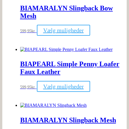
kan
BIAMARALYN Slingback Bow
vælges
på
Mesh
varesiden
Dette
Vælg muligheder
599,95
kr.
vare
har
flere
varianter.
Mulighederne
kan
BIAPEARL Simple Penny Loafer
vælges
på
Faux Leather
varesiden
Dette
Vælg muligheder
599,95
kr.
vare
har
flere
varianter.
Mulighederne
kan
BIAMARALYN Slingback Mesh
vælges
på