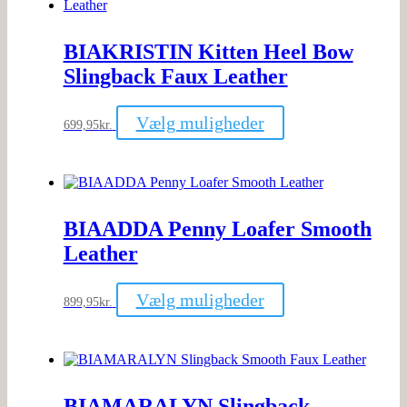
Mulighederne
kan
vælges
BIAKRISTIN Kitten Heel Bow
på
varesiden
Slingback Faux Leather
Dette
Vælg muligheder
699,95
kr.
vare
har
flere
varianter.
Mulighederne
kan
BIAADDA Penny Loafer Smooth
vælges
på
Leather
varesiden
Dette
Vælg muligheder
899,95
kr.
vare
har
flere
varianter.
Mulighederne
kan
BIAMARALYN Slingback
vælges