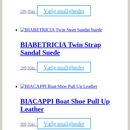
Dette
Vælg muligheder
299,95
kr.
vare
har
flere
varianter.
Mulighederne
kan
BIABETRICIA Twin Strap
vælges
på
Sandal Suede
varesiden
Dette
Vælg muligheder
299,95
kr.
vare
har
flere
varianter.
Mulighederne
kan
BIACAPPI Boat Shoe Pull Up
vælges
på
Leather
varesiden
Dette
Vælg muligheder
999,95
kr.
vare