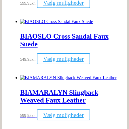
Vælg muligheder
599,95
kr.
vare
har
flere
varianter.
Mulighederne
kan
BIAOSLO Cross Sandal Faux
vælges
på
Suede
varesiden
Dette
Vælg muligheder
549,95
kr.
vare
har
flere
varianter.
Mulighederne
kan
BIAMARALYN Slingback
vælges
på
Weaved Faux Leather
varesiden
Dette
Vælg muligheder
599,95
kr.
vare
har
flere