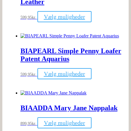
Leather
varesiden
Dette
Vælg muligheder
599,95
kr.
vare
har
flere
varianter.
Mulighederne
kan
BIAPEARL Simple Penny Loafer
vælges
på
Patent Aquarius
varesiden
Dette
Vælg muligheder
599,95
kr.
vare
har
flere
varianter.
Mulighederne
kan
BIAADDA Mary Jane Nappalak
vælges
på
varesiden
Dette
Vælg muligheder
899,95
kr.
vare
har