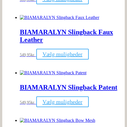
vare
har
flere
varianter.
Mulighederne
kan
BIAMARALYN Slingback Faux
vælges
på
Leather
varesiden
Dette
Vælg muligheder
549,95
kr.
vare
har
flere
varianter.
Mulighederne
kan
BIAMARALYN Slingback Patent
vælges
på
varesiden
Dette
Vælg muligheder
549,95
kr.
vare
har
flere
varianter.
Mulighederne