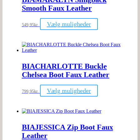
på
Smooth Faux Leather
varesiden
Dette
Vælg muligheder
549,95
kr.
vare
har
flere
varianter.
Mulighederne
kan
vælges
BIACHARLOTTE Buckle
på
varesiden
Chelsea Boot Faux Leather
Dette
Vælg muligheder
799,95
kr.
vare
har
flere
varianter.
Mulighederne
kan
BIAJESSICA Zip Boot Faux
vælges
på
Leather
varesiden