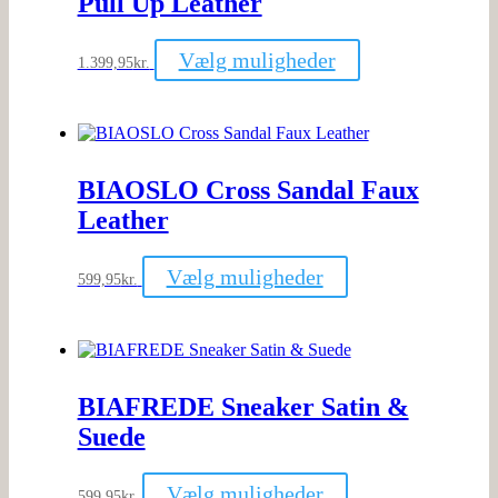
Pull Up Leather
varesiden
Dette
Vælg muligheder
1.399,95
kr.
vare
har
flere
varianter.
Mulighederne
kan
BIAOSLO Cross Sandal Faux
vælges
på
Leather
varesiden
Dette
Vælg muligheder
599,95
kr.
vare
har
flere
varianter.
Mulighederne
kan
BIAFREDE Sneaker Satin &
vælges
på
Suede
varesiden
Dette
Vælg muligheder
599,95
kr.