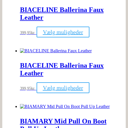
kan
BIACELINE Ballerina Faux
vælges
på
Leather
varesiden
Dette
Vælg muligheder
399,95
kr.
vare
har
flere
varianter.
Mulighederne
kan
BIACELINE Ballerina Faux
vælges
på
Leather
varesiden
Dette
Vælg muligheder
399,95
kr.
vare
har
flere
varianter.
Mulighederne
kan
BIAMARY Mid Pull On Boot
vælges
på