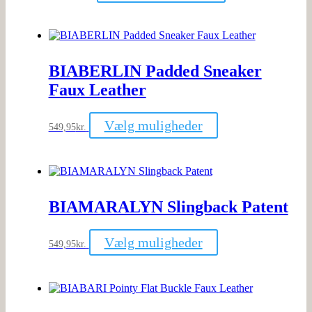
har
flere
varianter.
Mulighederne
kan
BIABERLIN Padded Sneaker
vælges
på
Faux Leather
varesiden
Dette
Vælg muligheder
549,95
kr.
vare
har
flere
varianter.
Mulighederne
kan
BIAMARALYN Slingback Patent
vælges
på
varesiden
Dette
Vælg muligheder
549,95
kr.
vare
har
flere
varianter.
Mulighederne
kan