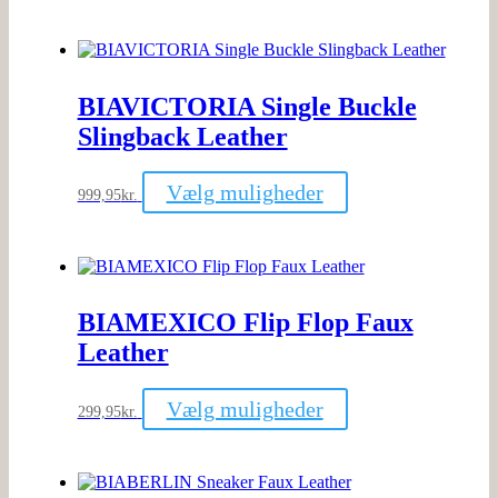
har
flere
varianter.
Mulighederne
kan
BIAVICTORIA Single Buckle
vælges
på
Slingback Leather
varesiden
Dette
Vælg muligheder
999,95
kr.
vare
har
flere
varianter.
Mulighederne
kan
BIAMEXICO Flip Flop Faux
vælges
på
Leather
varesiden
Dette
Vælg muligheder
299,95
kr.
vare
har
flere
varianter.