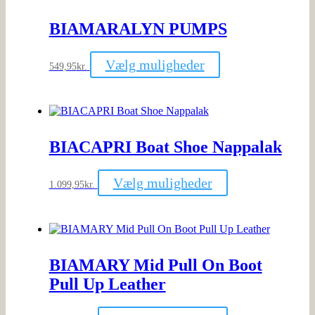
Mulighederne
kan
BIAMARALYN PUMPS
vælges
på
varesiden
Dette
Vælg muligheder
549,95
kr.
vare
har
flere
varianter.
Mulighederne
kan
BIACAPRI Boat Shoe Nappalak
vælges
på
varesiden
Dette
Vælg muligheder
1.099,95
kr.
vare
har
flere
varianter.
Mulighederne
kan
BIAMARY Mid Pull On Boot
vælges
på
Pull Up Leather
varesiden
Dette