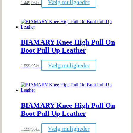
Vælg muligheder
1.449,95
kr.
vare
har
flere
varianter.
Mulighederne
kan
vælges
BIAMARY Knee High Pull On
på
varesiden
Boot Pull Up Leather
Dette
Vælg muligheder
1.599,95
kr.
vare
har
flere
varianter.
Mulighederne
kan
vælges
BIAMARY Knee High Pull On
på
varesiden
Boot Pull Up Leather
Dette
Vælg muligheder
1.599,95
kr.
vare