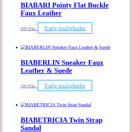
BIABARI Pointy Flat Buckle
vælges
på
Faux Leather
varesiden
Dette
Vælg muligheder
699,95
kr.
vare
har
flere
varianter.
Mulighederne
kan
BIABERLIN Sneaker Faux
vælges
på
Leather & Suede
varesiden
Dette
Vælg muligheder
599,95
kr.
vare
har
flere
varianter.
Mulighederne
kan
BIABETRICIA Twin Strap
vælges
på
Sandal
varesiden