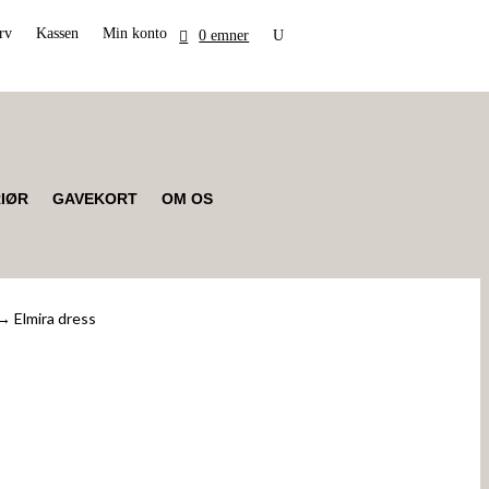
rv
Kassen
Min konto
0 emner
RIØR
GAVEKORT
OM OS
→ Elmira dress