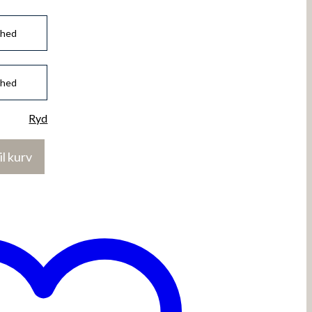
Ryd
til kurv