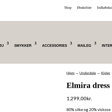
Shop
Ønskeliste
Indkøbsku
ØJ
SMYKKER
ACCESSORIES
MAILEG
INTE
Hjem
→
Underdele
→
Kjoler
Elmira dress
1.299,00
kr.
80% silke og 20% viskose