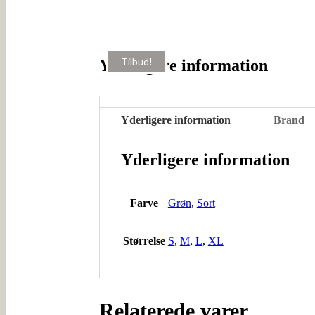
Tilbud!
Tilbud!
Yderligere information
Yderligere information
Brand
Yderligere information
Farve
Grøn
,
Sort
Størrelse
S
,
M
,
L
,
XL
Relaterede varer