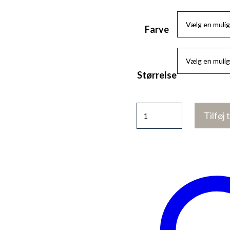
Farve
Størrelse
Elmira
Tilføj 
dress
antal