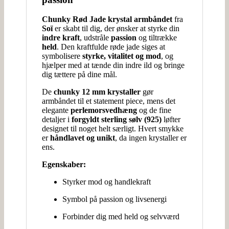
Chunky Rød Jade krystal armbåndet
fra
Soï
er skabt til dig, der ønsker at styrke din
indre kraft
, udstråle
passion
og tiltrække
held
. Den kraftfulde røde jade siges at
symbolisere
styrke, vitalitet og mod
, og
hjælper med at tænde din indre ild og bringe
dig tættere på dine mål.
De
chunky 12 mm krystaller
gør
armbåndet til et statement piece, mens det
elegante
perlemorsvedhæng
og de fine
detaljer i
forgyldt sterling sølv (925)
løfter
designet til noget helt særligt. Hvert smykke
er
håndlavet og unikt
, da ingen krystaller er
ens.
Egenskaber:
Styrker mod og handlekraft
Symbol på passion og livsenergi
Forbinder dig med held og selvværd