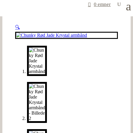
0 emner
🔍