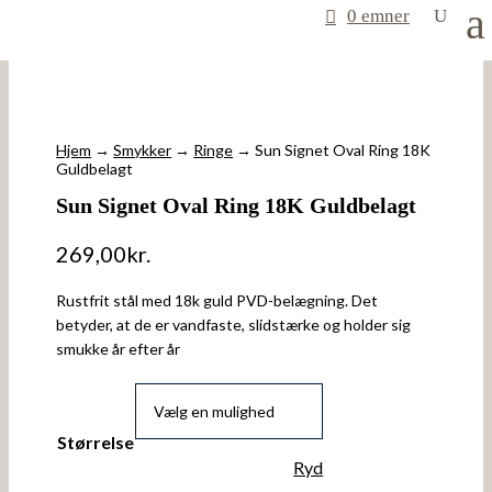
0 emner
Hjem
→
Smykker
→
Ringe
→ Sun Signet Oval Ring 18K
Guldbelagt
Sun Signet Oval Ring 18K Guldbelagt
269,00
kr.
Rustfrit stål med 18k guld PVD-belægning. Det
betyder, at de er vandfaste, slidstærke og holder sig
smukke år efter år
Størrelse
Ryd