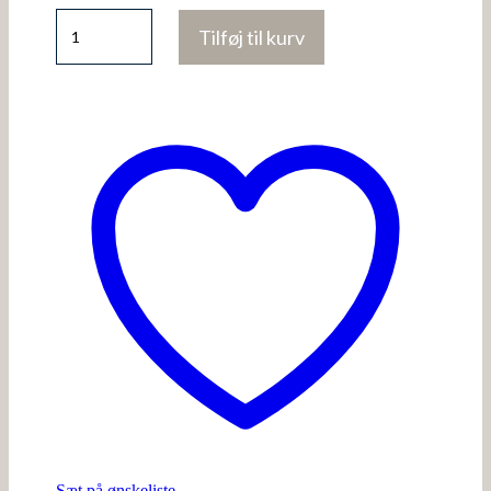
Sun
Tilføj til kurv
Signet
Oval
Ring
18K
Guldbelagt
antal
Sæt på ønskeliste