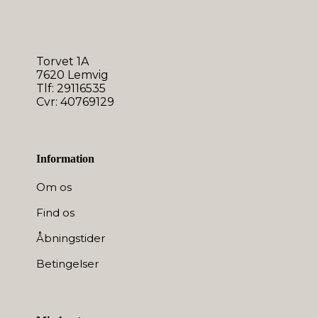
Torvet 1A
7620 Lemvig
Tlf: 29116535
Cvr: 40769129
Information
Om os
Find os
Åbningstider
Betingelser