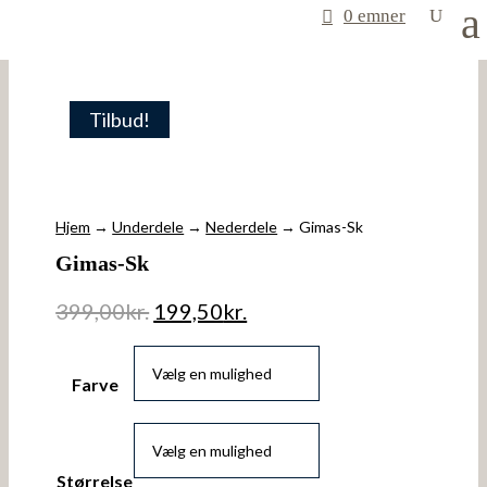
0 emner
Tilbud!
Hjem
→
Underdele
→
Nederdele
→ Gimas-Sk
Gimas-Sk
399,00
kr.
199,50
kr.
Farve
Størrelse