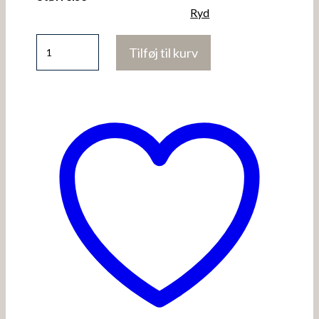
Ryd
Gimas-
Tilføj til kurv
Sk
antal