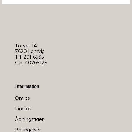
på
varesiden
Torvet 1A
7620 Lemvig
Tlf: 29116535
Cvr: 40769129
Information
Om os
Find os
Åbningstider
Betingelser