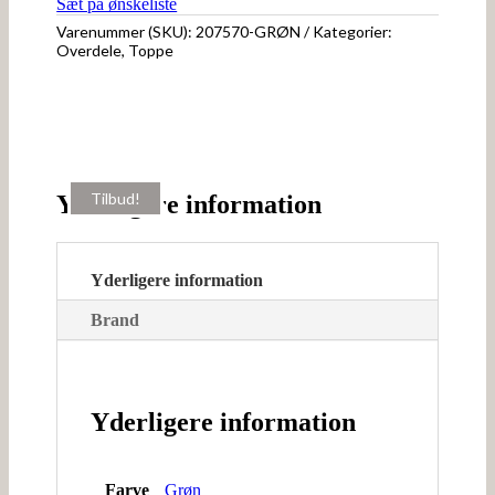
Sæt på ønskeliste
Varenummer (SKU):
207570-GRØN
Kategorier:
Overdele
,
Toppe
Tilbud!
Tilbud!
Yderligere information
Yderligere information
Brand
Yderligere information
Farve
Grøn