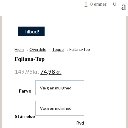
0 emner
Tilbud!
Hjem
→
Overdele
→
Toppe
→ Fqliana-Top
Fqliana-Top
149,95
kr.
74,98
kr.
Farve
Størrelse
Ryd