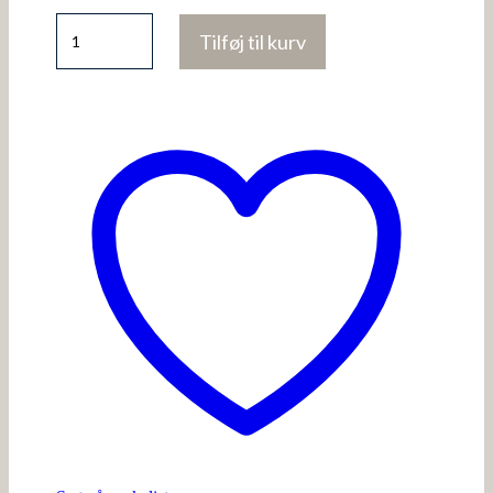
Fqliana-
Tilføj til kurv
Top
antal