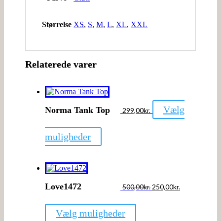
Størrelse
XS
,
S
,
M
,
L
,
XL
,
XXL
Relaterede varer
Vælg
Norma Tank Top
299,00
kr.
Dette
muligheder
vare
har
flere
varianter.
Mulighederne
kan
Love1472
500,00
kr.
250,00
kr.
vælges
på
Dette
varesiden
Vælg muligheder
vare