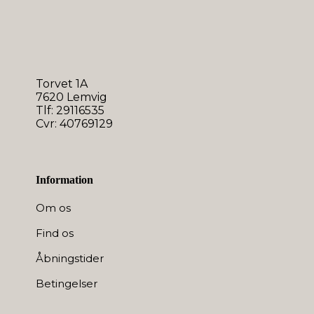
Torvet 1A
7620 Lemvig
Tlf: 29116535
Cvr: 40769129
Information
Om os
Find os
Åbningstider
Betingelser